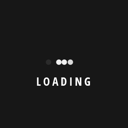
Categories
Uncategorized
L
O
A
D
I
N
G
Tags